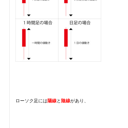
ローソク足には
陽線
と
陰線
があり、