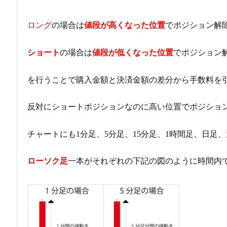
ロング
の場合は
値段が高くなった位置
でポジション解
ショート
の場合は
値段が低くなった位置
でポジション
を行うことで購入金額と決済金額の差分から手数料を
反対にショートポジションなのに高い位置でポジショ
チャートにも1分足、5分足、15分足、1時間足、日足
ローソク足
一本がそれぞれの下記の図のように時間内