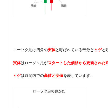
ローソク足は四角の
実体
と呼ばれている部分と
ヒゲ
と
実体
はローソク足が
スタートした価格から更新された
ヒゲ
は時間内での
高値と安値
を表しています。